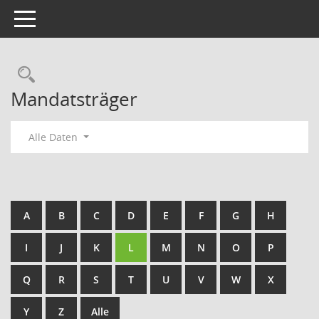
Toggle navigation
Rechercheauswahl
Mandatsträger
Alle Daten
A
B
C
D
E
F
G
H
I
J
K
L
M
N
O
P
Q
R
S
T
U
V
W
X
Y
Z
Alle