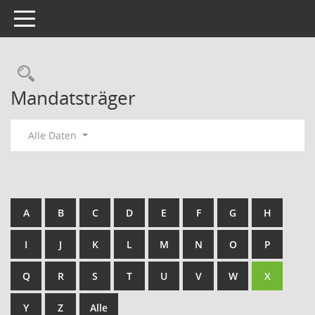
Toggle navigation
Rechercheauswahl
Mandatsträger
Alle Daten
A
B
C
D
E
F
G
H
I
J
K
L
M
N
O
P
Q
R
S
T
U
V
W
X
Y
Z
Alle