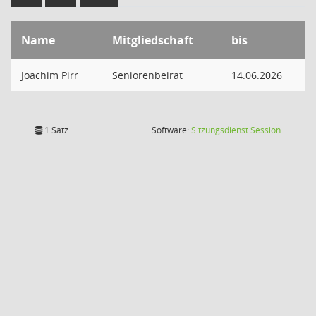
Name
Mitgliedschaft
bis
Joachim Pirr
Seniorenbeirat
14.06.2026
(Wird in
1 Satz
Software:
Sitzungsdienst
Session