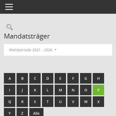
Toggle navigation
Rechercheauswahl
Mandatsträger
Wahlperiode 2021 - 2026
A
B
C
D
E
F
G
H
I
J
K
L
M
N
O
P
Q
R
S
T
U
V
W
X
Y
Z
Alle