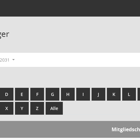
ger
-2031
D
E
F
G
H
I
J
K
L
X
Y
Z
Alle
Mitgliedsch