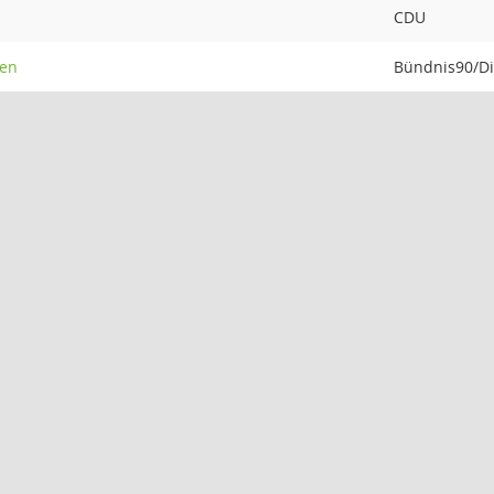
CDU
ken
Bündnis90/D