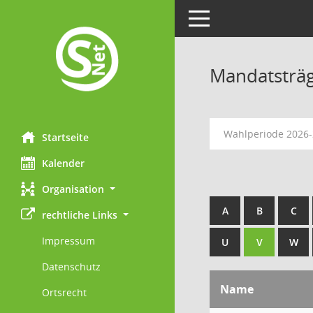
Toggle navigation
Mandatsträ
Wahlperiode 2026
Startseite
Kalender
Organisation
A
B
C
rechtliche Links
Impressum
U
V
W
Datenschutz
Name
Ortsrecht