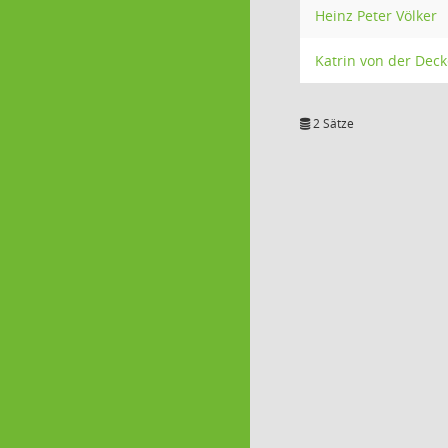
Heinz Peter Völker
Katrin von der Dec
2 Sätze