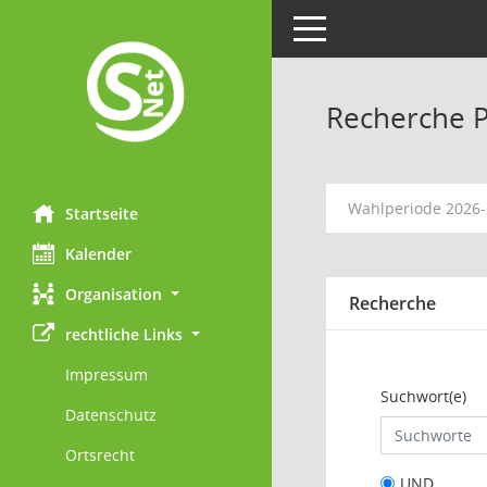
Toggle navigation
Recherche 
Wahlperiode 2026
Startseite
Kalender
Organisation
Recherche
rechtliche Links
Impressum
Suchwort(e)
Datenschutz
Ortsrecht
UND