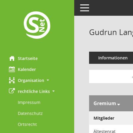
Toggle navigation
Gudrun Lan
Informationen
Startseite
Kalender
Organisation
rechtliche Links
Impressum
Gremium
Datenschutz
Mitglieder
Ortsrecht
Ältestenrat