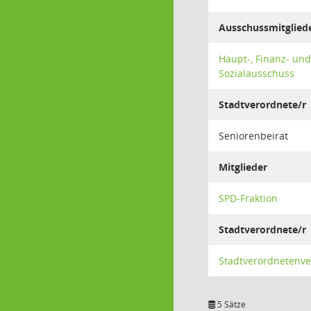
Ausschussmitglied
Haupt-, Finanz- und
Sozialausschuss
Stadtverordnete/r
Seniorenbeirat
Mitglieder
SPD-Fraktion
Stadtverordnete/r
Stadtverordnetenv
5 Sätze