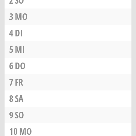
2
SO
3
MO
4
DI
5
MI
6
DO
7
FR
8
SA
9
SO
10
MO