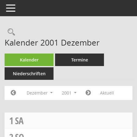
Toggle navigation
Rechercheauswahl
Kalender 2001 Dezember
Kalender
Termine
Niederschriften
Dezember
2001
Aktuell
1
SA