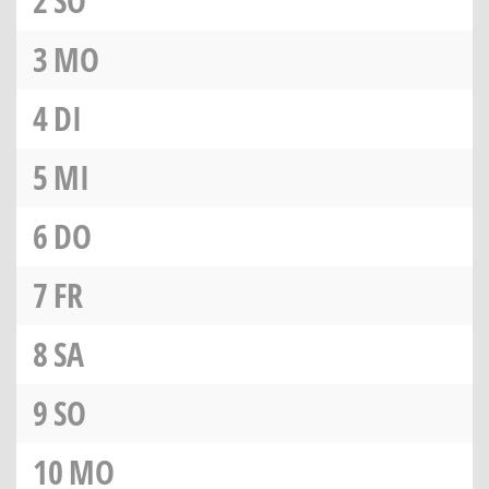
2
SO
3
MO
4
DI
5
MI
6
DO
7
FR
8
SA
9
SO
10
MO