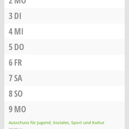
2
MO
3
DI
4
MI
5
DO
6
FR
7
SA
8
SO
9
MO
Ausschuss für Jugend, Soziales, Sport und Kultur