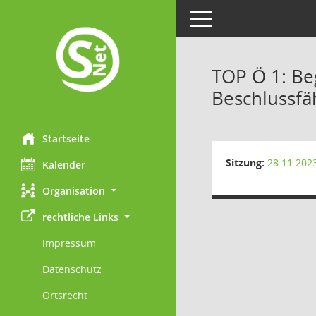
Toggle navigation
TOP Ö 1: Be
Beschlussfä
Startseite
Sitzung:
28.11.202
Kalender
Organisation
rechtliche Links
Impressum
Datenschutz
Ortsrecht