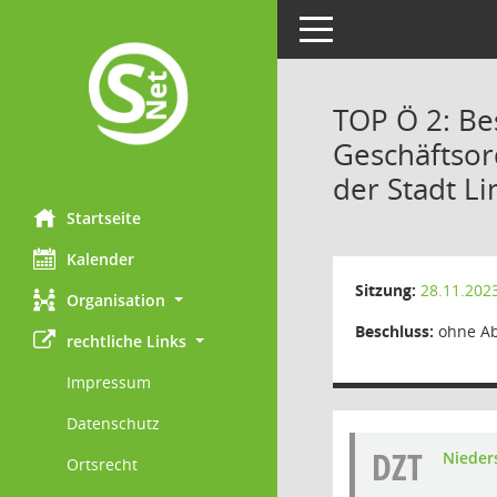
Toggle navigation
TOP Ö 2: Be
Geschäftsor
der Stadt Li
Startseite
Kalender
Sitzung:
28.11.202
Organisation
Beschluss:
ohne A
rechtliche Links
Impressum
Datenschutz
DZT
Nieder
Ortsrecht