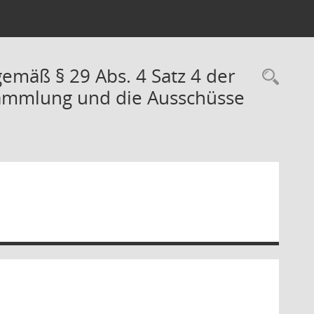
mäß § 29 Abs. 4 Satz 4 der
Rec
sammlung und die Ausschüsse