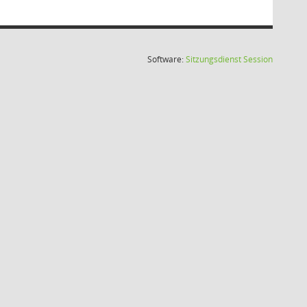
(Wird in
Software:
Sitzungsdienst
Session