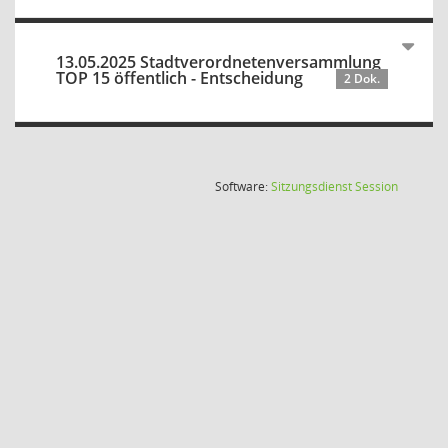
13.05.2025 Stadtverordnetenversammlung
TOP 15 öffentlich - Entscheidung
2 Dok.
(Wird in
Software:
Sitzungsdienst
Session