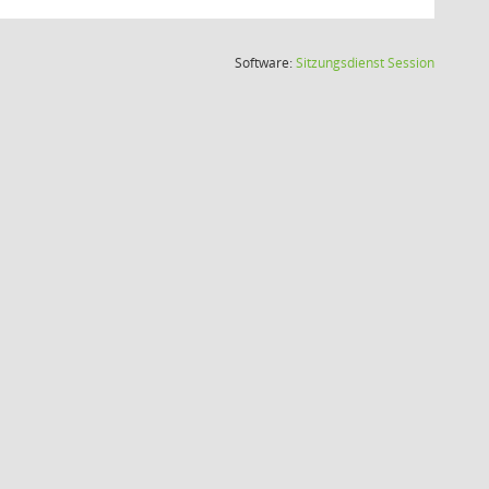
(Wird in
Software:
Sitzungsdienst
Session