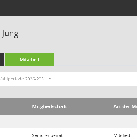
 Jung
Mitarbeit
ahlperiode 2026-2031
Mitgliedschaft
Art der M
Seniorenbeirat
Mitglied