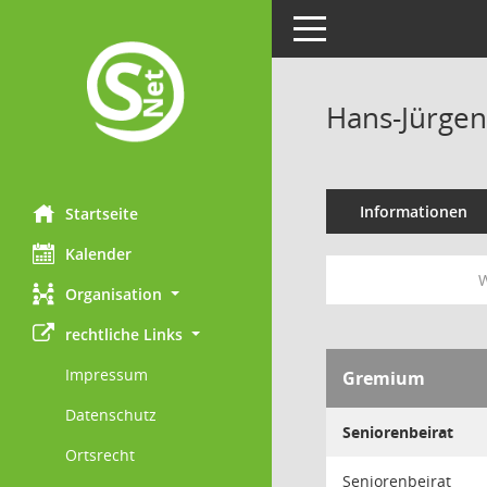
Toggle navigation
Hans-Jürgen
Informationen
Startseite
Kalender
W
Organisation
rechtliche Links
Impressum
Gremium
Datenschutz
Seniorenbeirat
Ortsrecht
Seniorenbeirat