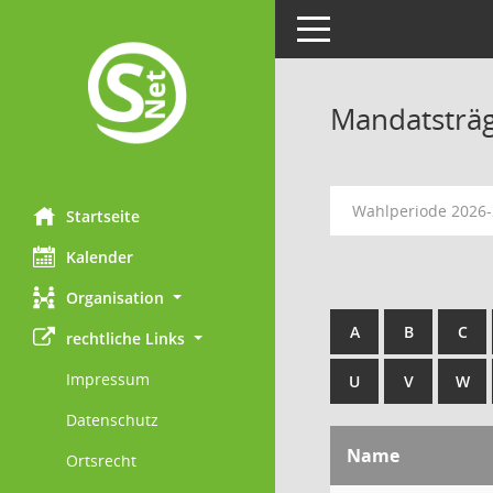
Toggle navigation
Mandatsträ
Wahlperiode 2026
Startseite
Kalender
Organisation
A
B
C
rechtliche Links
Impressum
U
V
W
Datenschutz
Name
Ortsrecht