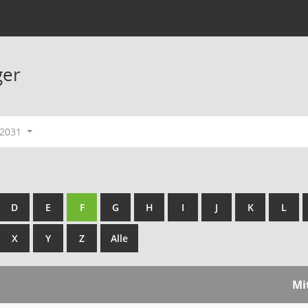
ger
-2031
D
E
F
G
H
I
J
K
L
X
Y
Z
Alle
Mi