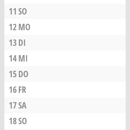
11
SO
12
MO
13
DI
14
MI
15
DO
16
FR
17
SA
18
SO