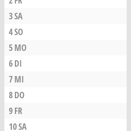
2
FR
3
SA
4
SO
5
MO
6
DI
7
MI
8
DO
9
FR
10
SA